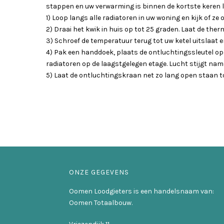
stappen en uw verwarming is binnen de kortste keren l
1) Loop langs alle radiatoren in uw woning en kijk of ze
2) Draai het kwik in huis op tot 25 graden. Laat de th
3) Schroef de temperatuur terug tot uw ketel uitslaat e
4) Pak een handdoek, plaats de ontluchtingssleutel op 
radiatoren op de laagstgelegen etage. Lucht stijgt name
5) Laat de ontluchtingskraan net zo lang open staan tot
ONZE GEGEVENS
Oomen Loodgieters is een handelsnaam van:
Oomen Totaalbouw.