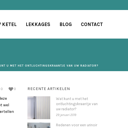
V KETEL
LEKKAGES
BLOG
CONTACT
UNT U MET HET ONTLUCHTINGSKRAANTJE VAN UW RADIATOR?
RECENTE ARTIKELEN
0
0
deze
Wat kunt u met het
ontluchtingskraantje van
et wel
uw radiator?
ertellen
29 januari 2019
Redenen voor een urinoir