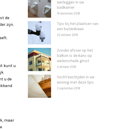
aanleggen in uw
badkamer
19 december 2018
st de
Tips bij het plaatsen van
er zijn.
een buitenkraan
23 oktober 2018
eft.
Zonder afvoer op het
balkon is de kans op
waterschade groot
it kunt u
2 oktober 2018
jk
Vocht bestrijden in uw
nt u de
woning met deze tips
tikkend
5 september 2018
jk, maar
de