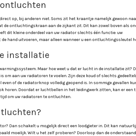
ontluchten
irect op, bij anderen niet. Soms zit het kraantje namelijk gewoon naa
 de ontluchtingskraan aan de zijkant zit. Dit kan zowel boven als ond
eft dit kleine onderdeel van uw radiator slechts één functie: uw
de hand uitvoeren, maar alleen wanneer u een ontluchtingssleutel he
 installatie
warmingssysteem. Maar hoe weet u dat er lucht in de installatie zit? D
s om aan uw radiatoren te voelen. Zijn deze koud of slechts gedeelteli
l even of de radiatorknop volledig geopend is. In sommige gevallen ku
 horen. Doordat er luchtbellen in het leidingwerk zitten, kan er een 
 tijd om uw radiatoren te ontluchten.
ntluchten?
or? Dan schakelt u mogelijk direct een loodgieter in. Dit kan natuurli
ald moeilijk. Wilt u het zelf proberen? Doorloop dan de onderstaan